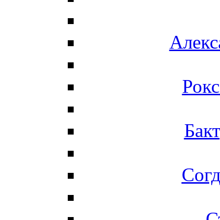
Алекс
Рокс
Бакт
Согд
С