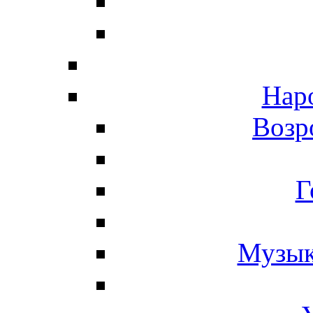
Нар
Возр
Г
Музык