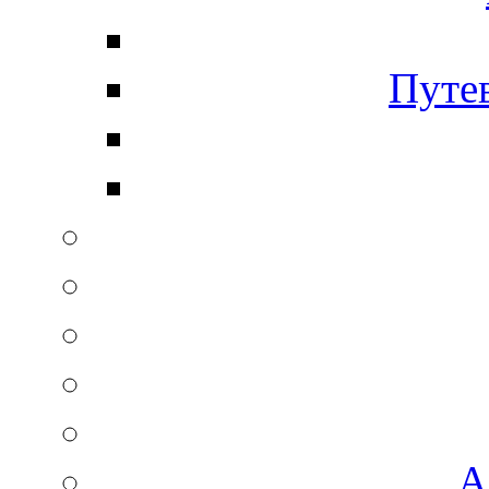
Путе
А