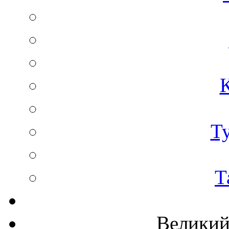
Т
Т
Великий