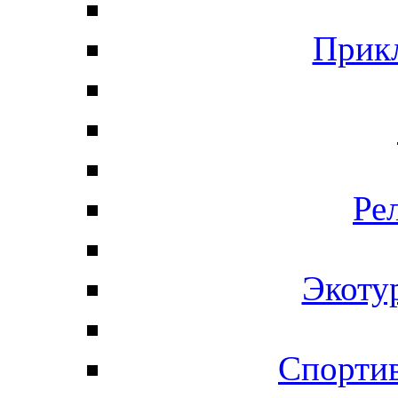
Прик
Ре
Экоту
Спортив