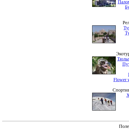
Пало
Б
Ре
Ту
Т
Экоту
Тюльп
Пут
Flower 
Спортив
Х
Поле