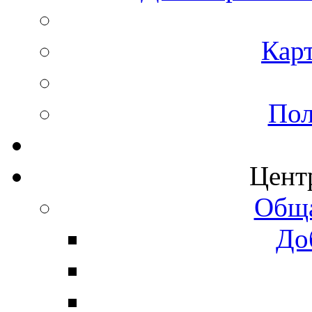
Карт
Пол
Цент
Обща
До