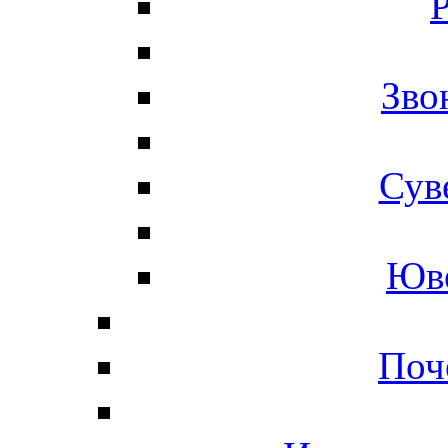
Р
Зво
Сув
Юве
Поч