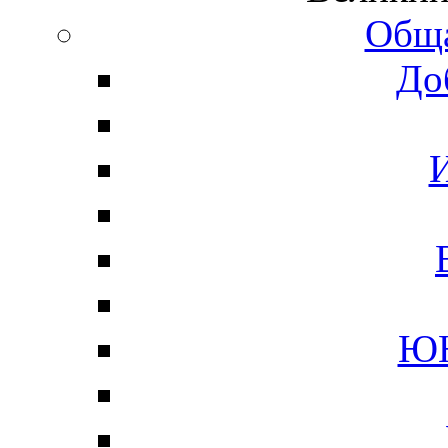
Обща
До
Ю