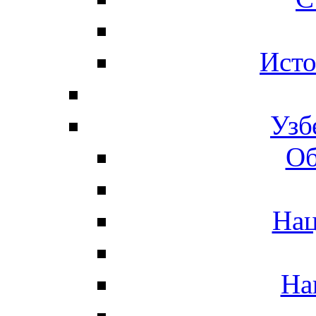
Исто
Узб
Об
Нац
На