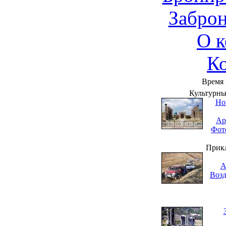
Заброн
О 
К
Время 
Культурны
Но
Ар
Фот
Прик
А
Воз