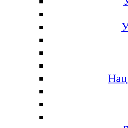
У
Нац