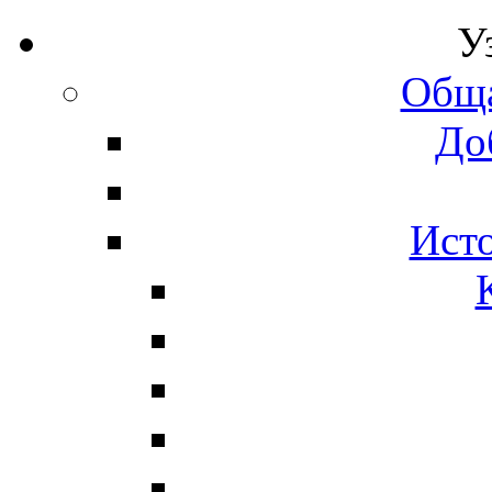
У
Обща
До
Исто