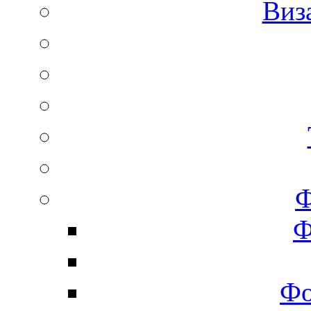
Виз
Ф
Ф
Фо