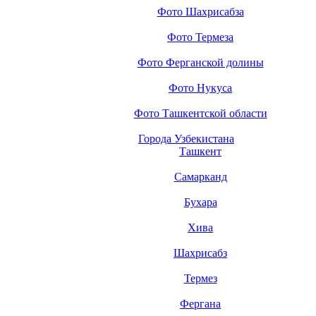
Фото Шахрисабза
Фото Термеза
Фото Ферганской долины
Фото Нукуса
Фото Ташкентской области
Города Узбекистана
Ташкент
Самарканд
Бухара
Хива
Шахрисабз
Термез
Фергана